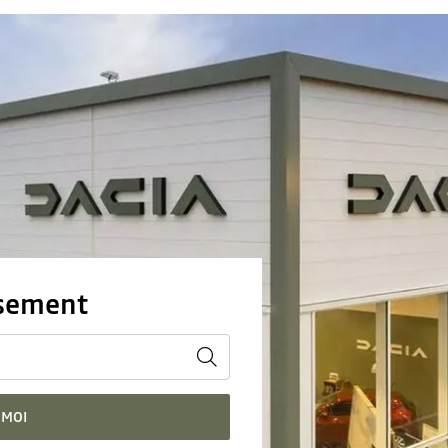
ssement
 MOI