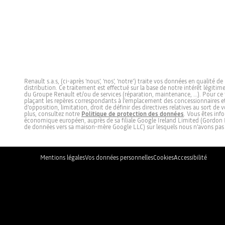
Renault s.a.s, (ci-après ‘nous’, ‘nos’, ‘notre’) traite vos données en qualité
distribution. Ce traitement est effectué sur la base de notre intérêt légiti
du Groupe Renault et/ou de services (réparation, maintenance, …). Pour ce fa
plaçant les repères correspondants à l’emplacement des concessionnaires et 
d’opposition, limitation, droit de définir des directives relatives au sort
plus, consultez notre
Politique de protection des données
. Vous êtes in
économique européen, auprès de sa filiale Google Ireland Limited (Gordon 
de données vers sa maison-mère Google LLC) sur lesquels nous n’avons pas d’
Mentions légales
Vos données personnelles
Cookies
Accessibilité