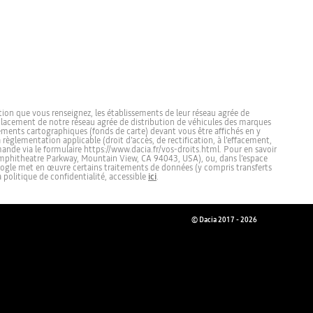
sition que vous renseignez, les établissements de leur réseau agrée de
’emplacement de notre réseau agrée de distribution de véhicules des marques
léments cartographiques (fonds de carte) devant vous être affichés en y
èglementation applicable (droit d’accès, de rectification, à l’effacement,
mande via le formulaire https://www.dacia.fr/vos-droits.html. Pour en savoir
 Amphitheatre Parkway, Mountain View, CA 94043, USA), ou, dans l’espace
oogle met en œuvre certains traitements de données (y compris transferts
politique de confidentialité, accessible
ici
.
© Dacia 2017 - 2026