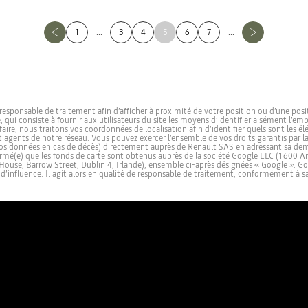
1
...
3
4
5
6
7
...
 de responsable de traitement afin d’afficher à proximité de votre position ou d’une po
me, qui consiste à fournir aux utilisateurs du site les moyens d’identifier aisément l
ire, nous traitons vos coordonnées de localisation afin d’identifier quels sont les é
agents de notre réseau. Vous pouvez exercer l’ensemble de vos droits garantis par la r
 de vos données en cas de décès) directement auprès de Renault SAS en adressant sa de
formé(e) que les fonds de carte sont obtenus auprès de la société Google LLC (1600
House, Barrow Street, Dublin 4, Irlande), ensemble ci-après désignées « Google ». G
influence. Il agit alors en qualité de responsable de traitement, conformément à sa 