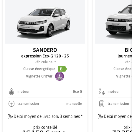
SANDERO
BI
expression Eco-G 120 - 25
journey
Véhicule neuf
Véhi
B
Classe énergétique
Classe éne
Vignette Crit'Air
Vignette C
moteur
Eco G
moteur
transmission
manuelle
transmission
Délai moyen de livraison: 3 semaines *
Délai moyen de 
prix conseillé
prix 