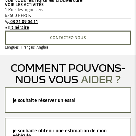
Voir tous les horaires d'ouverture
VOIR LES ACTIVITÉS
lundi
08:30 - 19:00
1 Rue des argousiers
mardi
08:30 - 19:00
62600 BERCK
mercredi
08:30 - 19:00
03 21 09 04 11
jeudi
08:30 - 19:00
Itinéraire
vendredi
08:30 - 19:00
samedi
08:30 - 19:00
CONTACTEZ-NOUS
dimanche
Fermé
Langues :
Français, Anglais
COMMENT POUVONS-
NOUS VOUS
AIDER ?
je souhaite réserver un essai
je souhaite obtenir une estimation de mon
véhicule