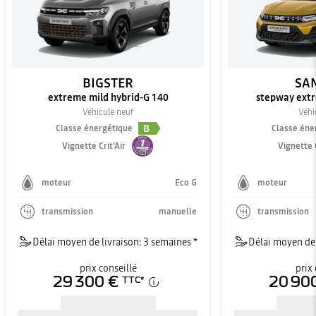
BIGSTER
SA
extreme mild hybrid-G 140
stepway extr
Véhicule neuf
Véhi
B
Classe énergétique
Classe éne
Vignette Crit'Air
Vignette C
moteur
Eco G
moteur
transmission
manuelle
transmission
Délai moyen de livraison: 3 semaines *
Délai moyen de 
prix conseillé
prix 
29 300 €
20 90
TTC
*