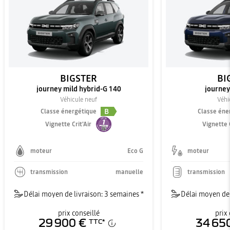
BIGSTER
BI
journey mild hybrid-G 140
journey
Véhicule neuf
Véhi
B
Classe énergétique
Classe éne
Vignette Crit'Air
Vignette C
moteur
Eco G
moteur
transmission
manuelle
transmission
Délai moyen de livraison: 3 semaines *
Délai moyen de 
prix conseillé
prix 
29 900 €
34 65
TTC
*