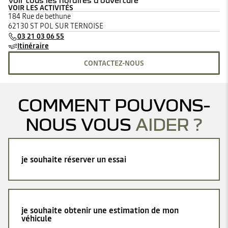
Voir tous les horaires d'ouverture
VOIR LES ACTIVITÉS
lundi
08:30 - 12:00
14:00 - 19:00
184 Rue de bethune
mardi
08:30 - 12:00
14:00 - 19:00
62130 ST POL SUR TERNOISE
mercredi
08:30 - 12:00
14:00 - 19:00
03 21 03 06 55
jeudi
08:30 - 12:00
14:00 - 19:00
Itinéraire
vendredi
08:30 - 12:00
14:00 - 19:00
samedi
09:00 - 12:00
14:00 - 18:00
CONTACTEZ-NOUS
dimanche
Fermé
COMMENT POUVONS-
NOUS VOUS
AIDER ?
je souhaite réserver un essai
je souhaite obtenir une estimation de mon
véhicule