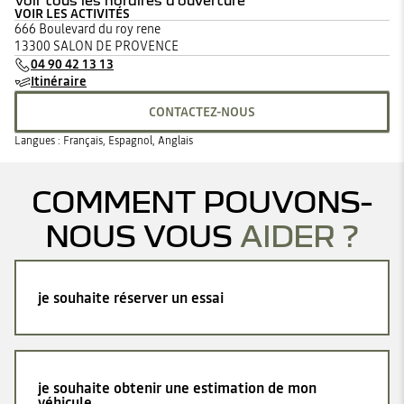
Voir tous les horaires d'ouverture
VOIR LES ACTIVITÉS
lundi
08:00 - 12:00
14:00 - 19:00
666 Boulevard du roy rene
mardi
08:00 - 12:00
14:00 - 19:00
13300 SALON DE PROVENCE
mercredi
08:00 - 12:00
14:00 - 19:00
04 90 42 13 13
jeudi
08:00 - 12:00
14:00 - 19:00
Itinéraire
vendredi
08:00 - 12:00
14:00 - 19:00
samedi
09:00 - 12:00
14:00 - 18:30
CONTACTEZ-NOUS
dimanche
Fermé
Langues :
Français, Espagnol, Anglais
COMMENT POUVONS-
NOUS VOUS
AIDER ?
je souhaite réserver un essai
je souhaite obtenir une estimation de mon
véhicule