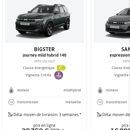
BIGSTER
SA
journey mild hybrid 140
expression
Véhicule neuf
Véhi
C
Classe énergétique
Classe éne
Vignette Crit'Air
Vignette C
moteur
mildhybrid
moteur
transmission
manuelle
transmission
Délai moyen de livraison: 3 semaines *
Délai moyen de 
prix en ligne
prix 