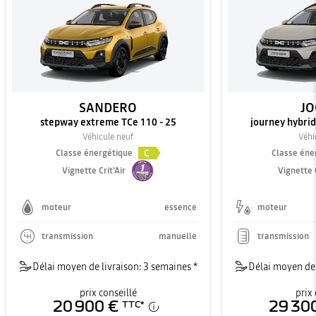
SANDERO
JO
stepway extreme TCe 110 - 25
journey hybrid 
Véhicule neuf
Véhi
C
Classe énergétique
Classe éne
Vignette Crit'Air
Vignette C
moteur
essence
moteur
transmission
manuelle
transmission
Délai moyen de livraison: 3 semaines *
Délai moyen de 
prix conseillé
prix 
20 900 €
29 30
TTC
*