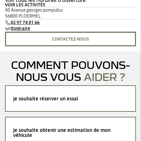
Voir tous les horaires d'ouverture
VOIR LES ACTIVITÉS
lundi
08:30 - 12:00
14:00 - 19:00
40 Avenue georges pompidou
mardi
08:30 - 12:00
14:00 - 19:00
56800 PLOERMEL
mercredi
08:30 - 12:00
14:00 - 19:00
02 97 74 01 66
jeudi
08:30 - 12:00
14:00 - 19:00
Itinéraire
vendredi
08:30 - 12:00
14:00 - 19:00
samedi
08:30 - 12:00
14:00 - 18:00
CONTACTEZ-NOUS
dimanche
08:30 - 12:00
14:00 - 18:00
COMMENT POUVONS-
NOUS VOUS
AIDER ?
je souhaite réserver un essai
je souhaite obtenir une estimation de mon
véhicule