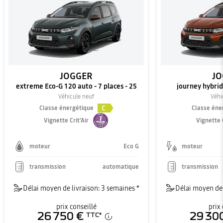
JOGGER
JO
extreme Eco-G 120 auto - 7 places - 25
journey hybrid 
Véhicule neuf
Véhi
C
Classe énergétique
Classe éne
Vignette Crit'Air
Vignette C
moteur
Eco G
moteur
transmission
automatique
transmission
Délai moyen de livraison: 3 semaines *
Délai moyen de 
prix conseillé
prix 
26 750 €
29 30
TTC
*