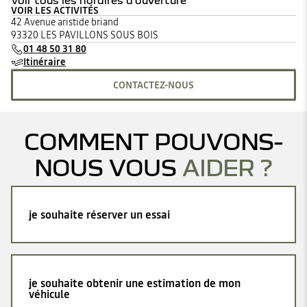
Voir tous les horaires d'ouverture
VOIR LES ACTIVITÉS
lundi
08:30 - 12:00
13:30 - 19:00
42 Avenue aristide briand
mardi
08:30 - 12:00
13:30 - 19:00
93320 LES PAVILLONS SOUS BOIS
mercredi
08:30 - 12:00
13:30 - 19:00
01 48 50 31 80
jeudi
08:30 - 12:00
13:30 - 19:00
Itinéraire
vendredi
08:30 - 12:00
13:30 - 19:00
samedi
09:00 - 12:00
14:00 - 18:00
CONTACTEZ-NOUS
dimanche
Fermé
COMMENT POUVONS-
NOUS VOUS
AIDER ?
je souhaite réserver un essai
je souhaite obtenir une estimation de mon
véhicule