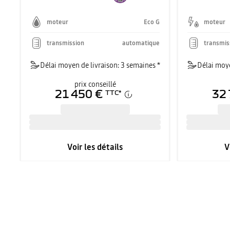
moteur
Eco G
moteur
transmission
automatique
transmis
Délai moyen de livraison: 3 semaines *
Délai moye
prix conseillé
21 450 €
32 
TTC
*
Voir les détails
V