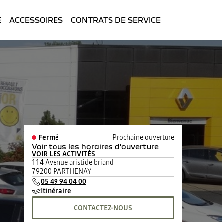
E
ACCESSOIRES
CONTRATS DE SERVICE
Fermé
Prochaine ouverture
Voir tous les horaires d'ouverture
VOIR LES ACTIVITÉS
lundi
08:30 - 12:00
14:00 - 19:00
114 Avenue aristide briand
mardi
08:30 - 12:00
14:00 - 19:00
79200 PARTHENAY
mercredi
08:30 - 12:00
14:00 - 19:00
05 49 94 04 00
jeudi
08:30 - 12:00
14:00 - 19:00
Itinéraire
vendredi
08:30 - 12:00
14:00 - 19:00
samedi
09:00 - 12:00
14:00 - 18:00
CONTACTEZ-NOUS
dimanche
Fermé