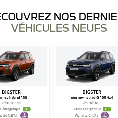
COUVREZ NOS DERNI
VÉHICULES NEUFS
BIGSTER
BIGSTER
urney hybrid 155
journey hybrid-G 150 4x4
Véhicule neuf
Véhicule neuf
B
B
e énergétique
Classe énergétique
ette Crit'Air
Vignette Crit'Air