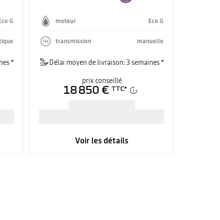
Eco G
moteur
Eco G
tique
transmission
manuelle
nes *
Délai moyen de livraison: 3 semaines *
prix conseillé
18 850 €
TTC
*
Voir les détails