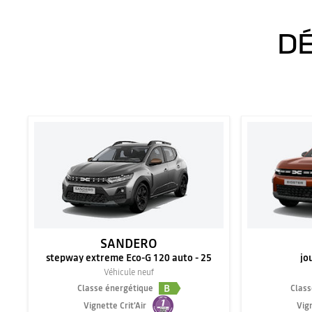
DÉ
SANDERO
stepway extreme Eco-G 120 auto - 25
jo
Véhicule neuf
B
Classe énergétique
Class
Vignette Crit'Air
Vign