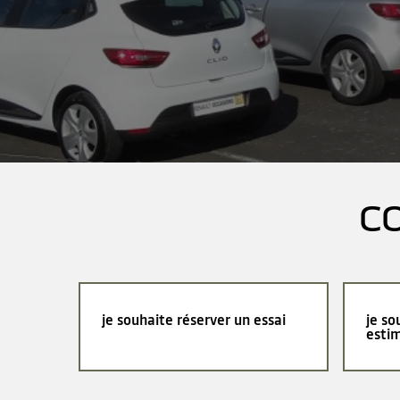
C
je souhaite réserver un essai
je so
esti