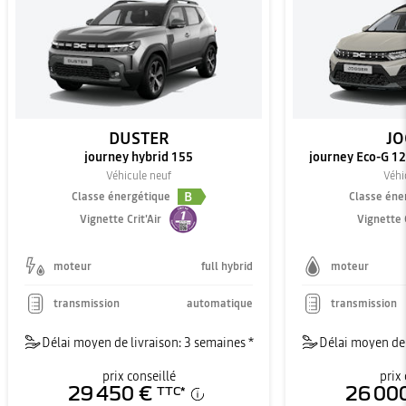
DUSTER
JO
journey hybrid 155
journey Eco-G 120
Véhicule neuf
Véhi
B
Classe énergétique
Classe éne
Vignette Crit'Air
Vignette C
moteur
full hybrid
moteur
transmission
automatique
transmission
Délai moyen de livraison: 3 semaines *
Délai moyen de 
prix conseillé
prix 
29 450 €
26 00
TTC
*