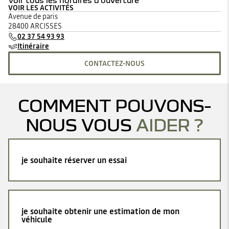
Voir tous les horaires d'ouverture
VOIR LES ACTIVITÉS
lundi
08:00 - 12:30
14:00 - 19:00
Avenue de paris
mardi
08:00 - 12:30
14:00 - 19:00
28400 ARCISSES
mercredi
08:00 - 12:30
14:00 - 19:00
02 37 54 93 93
jeudi
08:00 - 12:30
14:00 - 19:00
Itinéraire
vendredi
08:00 - 12:30
14:00 - 19:00
samedi
09:00 - 12:00
14:00 - 18:00
CONTACTEZ-NOUS
dimanche
Fermé
COMMENT POUVONS-
NOUS VOUS
AIDER ?
je souhaite réserver un essai
je souhaite obtenir une estimation de mon
véhicule