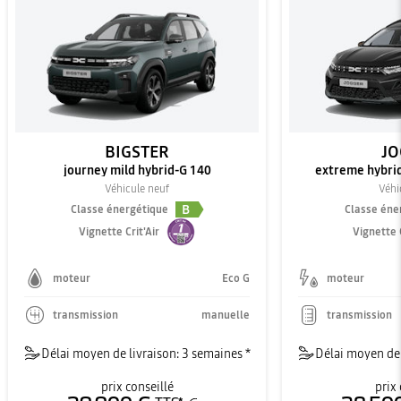
BIGSTER
JO
journey mild hybrid-G 140
extreme hybrid 
Véhicule neuf
Véhi
B
Classe énergétique
Classe éne
Vignette Crit'Air
Vignette C
moteur
Eco G
moteur
transmission
manuelle
transmission
Délai moyen de livraison: 3 semaines *
Délai moyen de 
prix conseillé
prix 