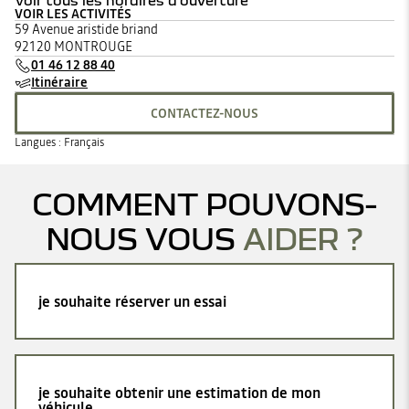
Voir tous les horaires d'ouverture
VOIR LES ACTIVITÉS
lundi
09:00 - 19:00
59 Avenue aristide briand
mardi
09:00 - 19:00
92120 MONTROUGE
mercredi
09:00 - 19:00
01 46 12 88 40
jeudi
09:00 - 19:00
Itinéraire
vendredi
09:00 - 19:00
samedi
09:00 - 19:00
CONTACTEZ-NOUS
dimanche
Fermé
Langues :
Français
COMMENT POUVONS-
NOUS VOUS
AIDER ?
je souhaite réserver un essai
je souhaite obtenir une estimation de mon
véhicule