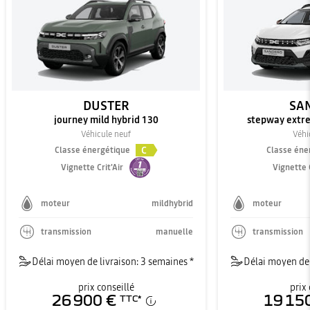
DUSTER
SA
journey mild hybrid 130
stepway extre
Véhicule neuf
Véhi
C
Classe énergétique
Classe éne
Vignette Crit'Air
Vignette C
moteur
mildhybrid
moteur
transmission
manuelle
transmission
Délai moyen de livraison: 3 semaines *
Délai moyen de 
prix conseillé
prix 
26 900 €
19 15
TTC
*