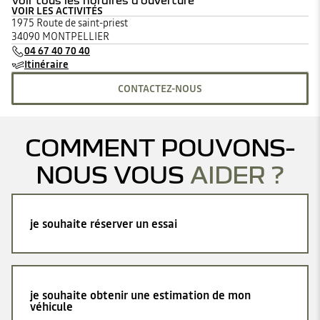
Voir tous les horaires d'ouverture
VOIR LES ACTIVITÉS
lundi
09:00 - 19:00
1975 Route de saint-priest
mardi
09:00 - 19:00
34090 MONTPELLIER
mercredi
09:00 - 19:00
04 67 40 70 40
jeudi
09:00 - 19:00
Itinéraire
vendredi
09:00 - 19:00
samedi
09:00 - 19:00
CONTACTEZ-NOUS
dimanche
Fermé
COMMENT POUVONS-
NOUS VOUS
AIDER ?
je souhaite réserver un essai
je souhaite obtenir une estimation de mon
véhicule