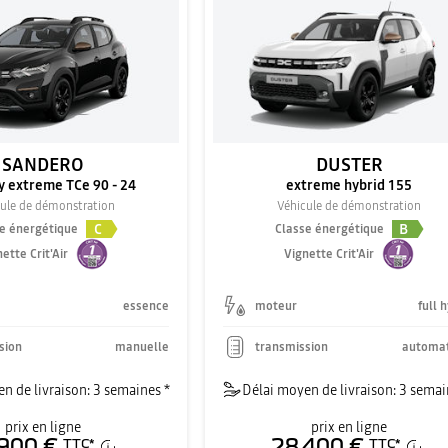
SANDERO
DUSTER
 extreme TCe 90 - 24
extreme hybrid 155
ule de démonstration
Véhicule de démonstration
C
B
e énergétique
Classe énergétique
ette Crit'Air
Vignette Crit'Air
essence
moteur
full 
sion
manuelle
transmission
automa
n de livraison: 3 semaines *
Délai moyen de livraison: 3 semai
prix en ligne
prix en ligne
900 €
28 400 €
TTC
*
TTC
*