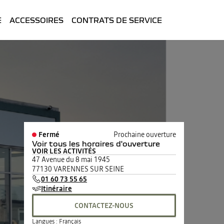
E
ACCESSOIRES
CONTRATS DE SERVICE
Fermé
Prochaine ouverture
Voir tous les horaires d'ouverture
VOIR LES ACTIVITÉS
lundi
08:30 - 12:00
14:00 - 19:00
47 Avenue du 8 mai 1945
mardi
08:30 - 12:00
14:00 - 19:00
77130 VARENNES SUR SEINE
mercredi
08:30 - 12:00
14:00 - 19:00
01 60 73 55 65
jeudi
08:30 - 12:00
14:00 - 19:00
Itinéraire
vendredi
08:30 - 12:00
14:00 - 19:00
samedi
08:30 - 12:00
14:00 - 18:30
CONTACTEZ-NOUS
dimanche
Fermé
Langues :
Français