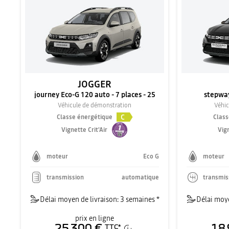
JOGGER
journey Eco-G 120 auto - 7 places - 25
stepway
Véhicule de démonstration
Véhic
C
Classe énergétique
Class
Vignette Crit'Air
Vign
moteur
Eco G
moteur
transmission
automatique
transmis
Délai moyen de livraison: 3 semaines *
Délai moye
prix en ligne
25 300 €
18 
TTC
*