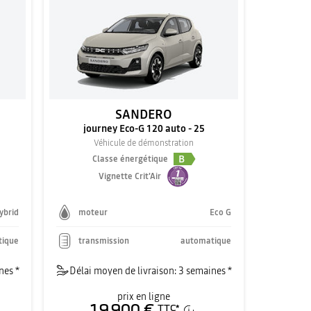
SANDERO
journey Eco-G 120 auto - 25
Véhicule de démonstration
B
Classe énergétique
Vignette Crit'Air
hybrid
moteur
Eco G
tique
transmission
automatique
nes *
Délai moyen de livraison: 3 semaines *
prix en ligne
19 900 €
TTC
*