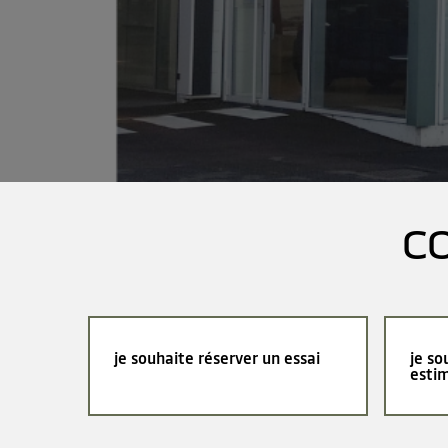
C
je souhaite réserver un essai
je so
esti