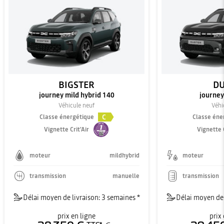
BIGSTER
DU
journey mild hybrid 140
journey
Véhicule neuf
Véhi
C
Classe énergétique
Classe éne
Vignette Crit'Air
Vignette C
moteur
mildhybrid
moteur
transmission
manuelle
transmission
Délai moyen de livraison: 3 semaines *
Délai moyen de 
prix en ligne
prix 