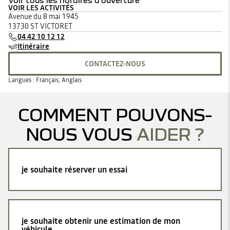
Voir tous les horaires d'ouverture
VOIR LES ACTIVITÉS
lundi
08:00 - 12:00
14:00 - 19:00
Avenue du 8 mai 1945
mardi
08:00 - 12:00
14:00 - 19:00
13730 ST VICTORET
mercredi
08:00 - 12:00
14:00 - 19:00
04 42 10 12 12
jeudi
08:00 - 12:00
14:00 - 19:00
Itinéraire
vendredi
08:00 - 12:00
14:00 - 19:00
samedi
09:00 - 12:00
14:00 - 18:00
CONTACTEZ-NOUS
dimanche
Fermé
Langues :
Français, Anglais
COMMENT POUVONS-
NOUS VOUS
AIDER ?
je souhaite réserver un essai
je souhaite obtenir une estimation de mon
véhicule