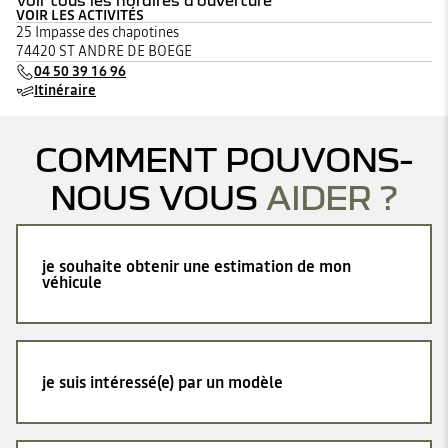
Voir tous les horaires d'ouverture
VOIR LES ACTIVITÉS
lundi
07:30 - 12:00
14:00 - 18:30
25 Impasse des chapotines
mardi
07:30 - 12:00
14:00 - 18:30
74420 ST ANDRE DE BOEGE
mercredi
07:30 - 12:00
14:00 - 18:30
04 50 39 16 96
jeudi
07:30 - 12:00
14:00 - 18:30
Itinéraire
vendredi
07:30 - 12:00
14:00 - 18:00
samedi
Fermé
dimanche
Fermé
COMMENT POUVONS-
NOUS VOUS
AIDER ?
je souhaite obtenir une estimation de mon
véhicule
je suis intéressé(e) par un modèle