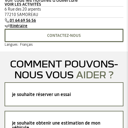
Voir tous les horaires d'ouverture
VOIR LES ACTIVITÉS
lundi
08:30 - 12:00
14:00 - 19:00
6 Rue des 20 arpents
mardi
08:30 - 12:00
14:00 - 19:00
77210 SAMOREAU
mercredi
08:30 - 12:00
14:00 - 19:00
01 64 69 56 56
jeudi
08:30 - 12:00
14:00 - 19:00
Itinéraire
vendredi
08:30 - 12:00
14:00 - 19:00
samedi
09:00 - 12:00
14:00 - 18:30
CONTACTEZ-NOUS
dimanche
Fermé
Langues :
Français
COMMENT POUVONS-
NOUS VOUS
AIDER ?
je souhaite réserver un essai
je souhaite obtenir une estimation de mon
véhicule