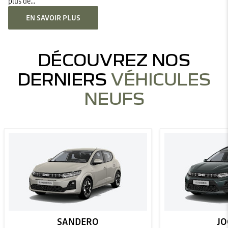
plus de...
EN SAVOIR PLUS
DÉCOUVREZ NOS
DERNIERS
VÉHICULES
NEUFS
SANDERO
JO