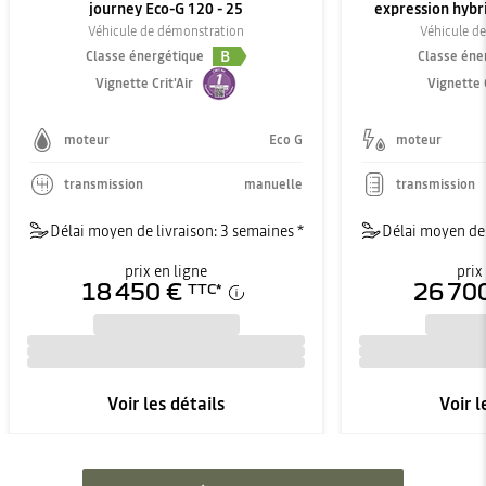
journey Eco-G 120 - 25
expression hybri
Véhicule de démonstration
Véhicule d
B
Classe énergétique
Classe éne
Vignette Crit'Air
Vignette C
moteur
Eco G
moteur
transmission
manuelle
transmission
Délai moyen de livraison: 3 semaines *
Délai moyen de 
prix en ligne
prix
18 450 €
26 70
TTC
*
Voir les détails
Voir l