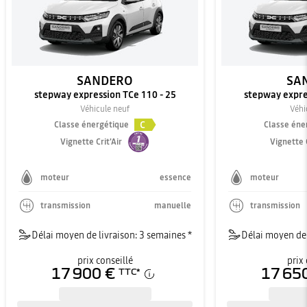
SANDERO
SA
stepway expression TCe 110 - 25
stepway expre
Véhicule neuf
Véhi
C
Classe énergétique
Classe éne
Vignette Crit'Air
Vignette C
moteur
essence
moteur
transmission
manuelle
transmission
Délai moyen de livraison: 3 semaines *
Délai moyen de 
prix conseillé
prix 
17 900 €
17 65
TTC
*