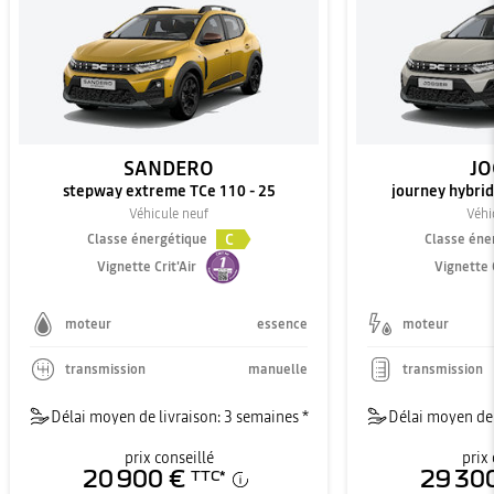
SANDERO
JO
stepway extreme TCe 110 - 25
journey hybrid 
Véhicule neuf
Véhi
C
Classe énergétique
Classe éne
Vignette Crit'Air
Vignette C
moteur
essence
moteur
transmission
manuelle
transmission
Délai moyen de livraison: 3 semaines *
Délai moyen de 
prix conseillé
prix 
20 900 €
29 30
TTC
*