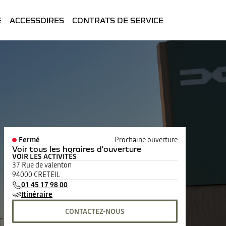
E
ACCESSOIRES
CONTRATS DE SERVICE
Fermé
Prochaine ouverture
Voir tous les horaires d'ouverture
VOIR LES ACTIVITÉS
lundi
09:00 - 12:00
13:30 - 19:00
37 Rue de valenton
mardi
09:00 - 12:00
13:30 - 19:00
94000 CRETEIL
mercredi
09:00 - 12:00
13:30 - 19:00
01 45 17 98 00
jeudi
09:00 - 12:00
13:30 - 19:00
Itinéraire
vendredi
09:00 - 12:00
13:30 - 19:00
samedi
09:00 - 12:00
14:00 - 18:00
CONTACTEZ-NOUS
dimanche
Fermé