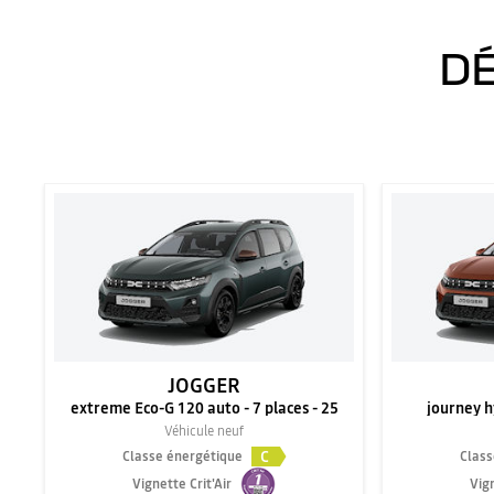
DÉ
JOGGER
extreme Eco-G 120 auto - 7 places - 25
journey hy
Véhicule neuf
C
Classe énergétique
Class
Vignette Crit'Air
Vign