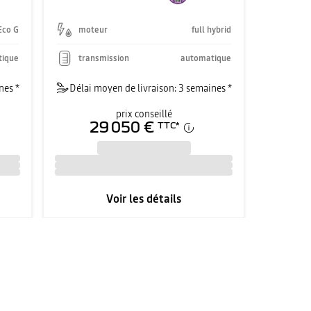
Eco G
moteur
full hybrid
tique
transmission
automatique
nes *
Délai moyen de livraison: 3 semaines *
prix conseillé
29 050 €
TTC
*
Voir les détails