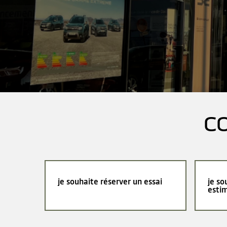
C
je souhaite réserver un essai
je so
esti