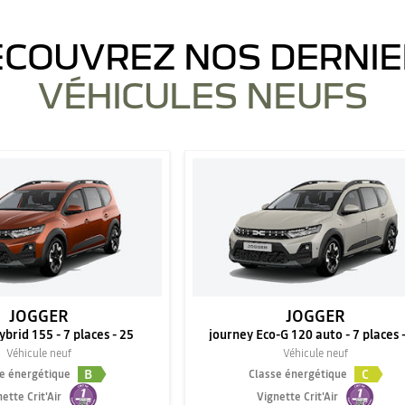
COUVREZ NOS DERNI
VÉHICULES NEUFS
JOGGER
JOGGER
brid 155 - 7 places - 25
journey Eco-G 120 auto - 7 places 
Véhicule neuf
Véhicule neuf
B
C
e énergétique
Classe énergétique
ette Crit'Air
Vignette Crit'Air