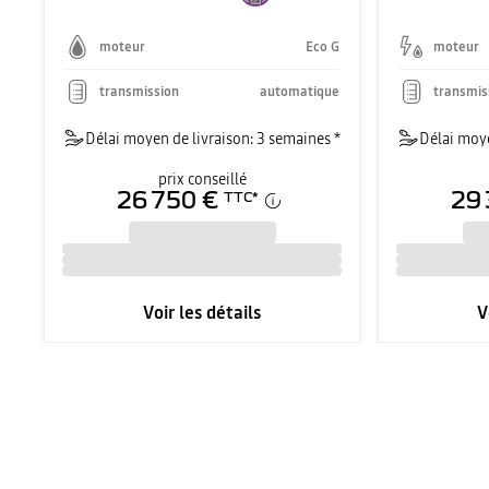
moteur
Eco G
moteur
transmission
automatique
transmis
Délai moyen de livraison: 3 semaines *
Délai moye
prix conseillé
26 750 €
29 
TTC
*
Voir les détails
V