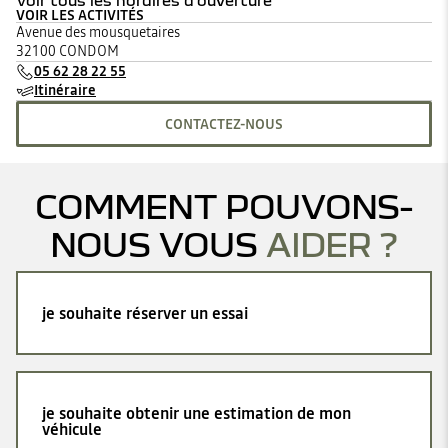
Voir tous les horaires d'ouverture
VOIR LES ACTIVITÉS
lundi
09:00 - 12:00
14:00 - 19:00
Avenue des mousquetaires
mardi
09:00 - 12:00
14:00 - 19:00
32100 CONDOM
mercredi
09:00 - 12:00
14:00 - 19:00
05 62 28 22 55
jeudi
09:00 - 12:00
14:00 - 19:00
Itinéraire
vendredi
09:00 - 12:00
14:00 - 19:00
samedi
09:00 - 12:00
14:00 - 18:00
CONTACTEZ-NOUS
dimanche
Fermé
COMMENT POUVONS-
NOUS VOUS
AIDER ?
je souhaite réserver un essai
je souhaite obtenir une estimation de mon
véhicule