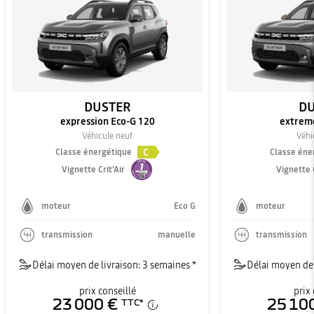
DUSTER
DU
expression Eco-G 120
extrem
Véhicule neuf
Véhi
C
Classe énergétique
Classe éne
Vignette Crit'Air
Vignette C
moteur
Eco G
moteur
transmission
manuelle
transmission
Délai moyen de livraison: 3 semaines *
Délai moyen de 
prix conseillé
prix 
23 000 €
25 10
TTC
*