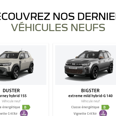
COUVREZ NOS DERNI
VÉHICULES NEUFS
DUSTER
BIGSTER
urney hybrid 155
extreme mild hybrid-G 140
Véhicule neuf
Véhicule neuf
B
B
e énergétique
Classe énergétique
ette Crit'Air
Vignette Crit'Air