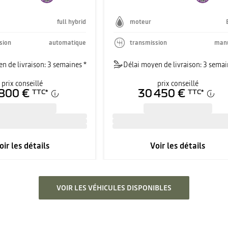
full hybrid
moteur
sion
automatique
transmission
manu
n de livraison: 3 semaines *
Délai moyen de livraison: 3 semai
prix conseillé
prix conseillé
800 €
30 450 €
TTC
*
TTC
*
oir les détails
Voir les détails
VOIR LES VÉHICULES DISPONIBLES