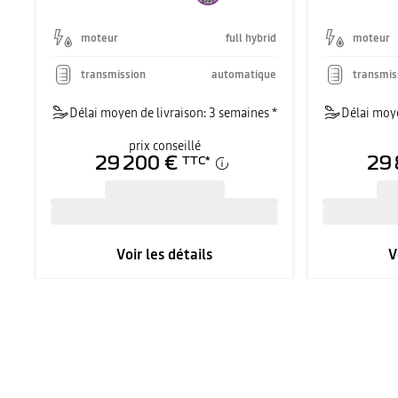
moteur
full hybrid
moteur
transmission
automatique
transmis
Délai moyen de livraison: 3 semaines *
Délai moye
prix conseillé
29 200 €
29 
TTC
*
Voir les détails
V