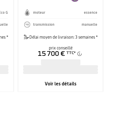
Eco G
moteur
essence
elle
transmission
manuelle
nes *
Délai moyen de livraison: 3 semaines *
prix conseillé
15 700 €
TTC
*
Voir les détails