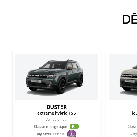
DÉ
DUSTER
extreme hybrid 155
jo
Véhicule neuf
B
Classe énergétique
Class
Vignette Crit'Air
Vign