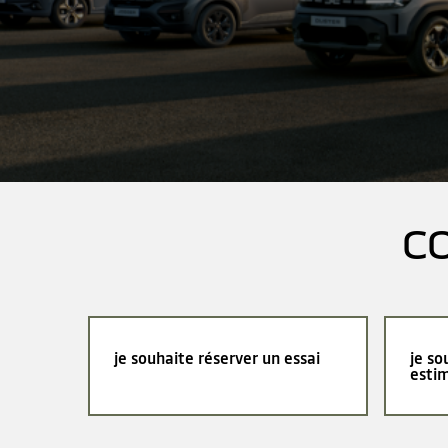
C
je souhaite réserver un essai
je so
esti