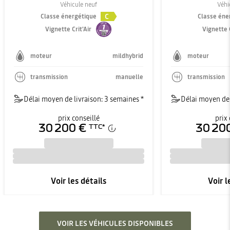
Véhicule neuf
Véhi
C
Classe énergétique
Classe éne
Vignette Crit'Air
Vignette C
moteur
mildhybrid
moteur
transmission
manuelle
transmission
Délai moyen de livraison: 3 semaines *
Délai moyen de 
prix conseillé
prix 
30 200 €
30 20
TTC
*
Voir les détails
Voir l
VOIR LES VÉHICULES DISPONIBLES