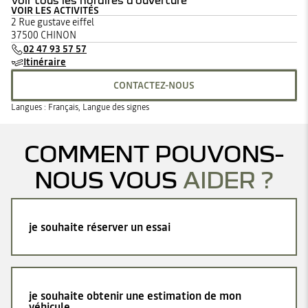
Voir tous les horaires d'ouverture
VOIR LES ACTIVITÉS
lundi
08:30 - 12:00
14:00 - 19:00
2 Rue gustave eiffel
mardi
08:30 - 12:00
14:00 - 19:00
37500 CHINON
mercredi
08:30 - 12:00
14:00 - 19:00
02 47 93 57 57
jeudi
08:30 - 12:00
14:00 - 19:00
Itinéraire
vendredi
08:30 - 12:00
14:00 - 19:00
samedi
09:00 - 12:00
14:00 - 18:00
CONTACTEZ-NOUS
dimanche
Fermé
Langues :
Français, Langue des signes
COMMENT POUVONS-
NOUS VOUS
AIDER ?
je souhaite réserver un essai
je souhaite obtenir une estimation de mon
véhicule