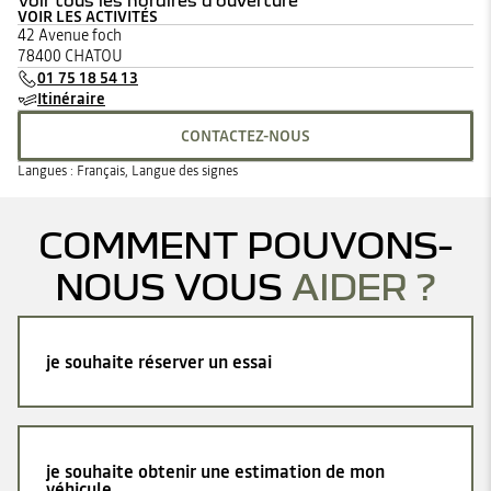
Voir tous les horaires d'ouverture
VOIR LES ACTIVITÉS
lundi
08:00 - 12:00
13:30 - 19:00
42 Avenue foch
mardi
08:00 - 12:00
13:30 - 19:00
78400 CHATOU
mercredi
08:00 - 12:00
13:30 - 19:00
01 75 18 54 13
jeudi
08:00 - 12:00
13:30 - 19:00
Itinéraire
vendredi
08:00 - 12:00
13:30 - 17:00
samedi
09:00 - 12:00
14:00 - 18:00
CONTACTEZ-NOUS
dimanche
Fermé
Langues :
Français, Langue des signes
COMMENT POUVONS-
NOUS VOUS
AIDER ?
je souhaite réserver un essai
je souhaite obtenir une estimation de mon
véhicule