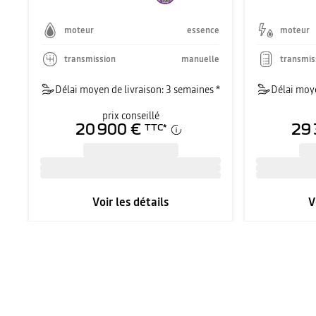
moteur
essence
moteur
transmission
manuelle
transmis
Délai moyen de livraison: 3 semaines *
Délai moye
prix conseillé
20 900 €
29 
TTC
*
Voir les détails
V