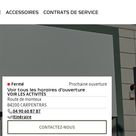
E
ACCESSOIRES
CONTRATS DE SERVICE
Fermé
Prochaine ouverture
Voir tous les horaires d'ouverture
VOIR LES ACTIVITÉS
lundi
08:00 - 12:00
14:00 - 19:00
Route de monteux
mardi
08:00 - 12:00
14:00 - 19:00
84200 CARPENTRAS
mercredi
08:00 - 12:00
14:00 - 19:00
04 90 60 87 87
jeudi
08:00 - 12:00
14:00 - 19:00
Itinéraire
vendredi
08:00 - 12:00
14:00 - 19:00
samedi
09:00 - 12:00
14:00 - 18:00
CONTACTEZ-NOUS
dimanche
Fermé