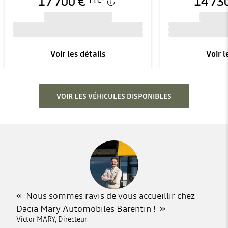
17 700 €
14 73
TTC
*
Voir les détails
Voir l
VOIR LES VÉHICULES DISPONIBLES
Nous sommes ravis de vous accueillir chez
Dacia Mary Automobiles Barentin !
Victor MARY, Directeur