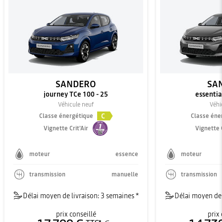
SANDERO
SA
journey TCe 100 - 25
essentia
Véhicule neuf
Véhi
C
Classe énergétique
Classe éne
Vignette Crit'Air
Vignette C
moteur
essence
moteur
transmission
manuelle
transmission
Délai moyen de livraison: 3 semaines *
Délai moyen de 
prix conseillé
prix 