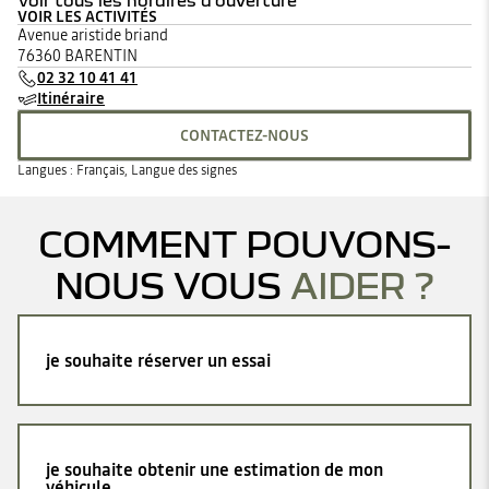
Voir tous les horaires d'ouverture
VOIR LES ACTIVITÉS
lundi
08:30 - 12:00
13:30 - 18:30
Avenue aristide briand
mardi
08:30 - 12:00
13:30 - 18:30
76360 BARENTIN
mercredi
08:30 - 12:00
13:30 - 18:30
02 32 10 41 41
jeudi
08:30 - 12:00
13:30 - 18:30
Itinéraire
vendredi
08:30 - 12:00
13:30 - 18:30
samedi
09:00 - 12:00
14:00 - 18:00
CONTACTEZ-NOUS
dimanche
Fermé
Langues :
Français, Langue des signes
COMMENT POUVONS-
NOUS VOUS
AIDER ?
je souhaite réserver un essai
je souhaite obtenir une estimation de mon
véhicule