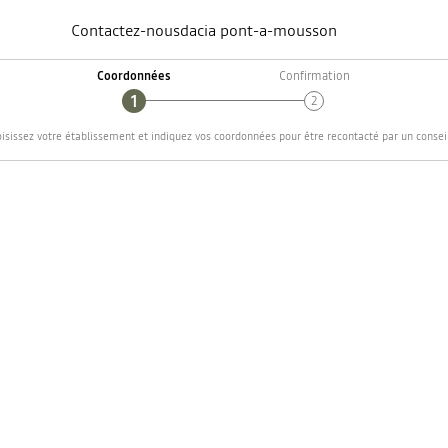
Contactez-nous
dacia
pont-a-mousson
Coordonnées
Confirmation
isissez votre établissement et indiquez vos coordonnées pour être recontacté par un conseil